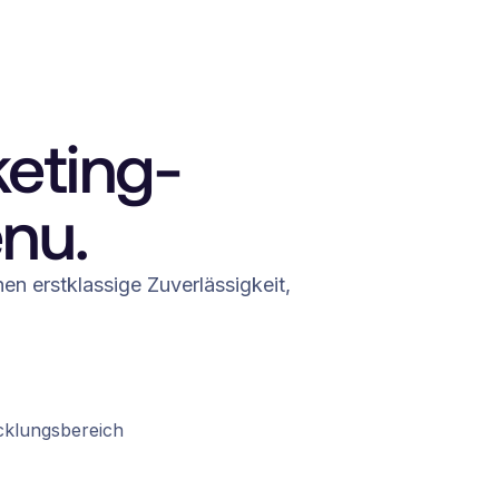
keting-
enu.
nen erstklassige Zuverlässigkeit,
cklungsbereich