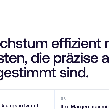
chstum effizient 
sten, die präzise 
gestimmt sind.
0
3
cklungsaufwand
Ihre Margen maximi