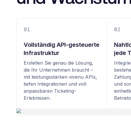
0
1
0
2
Vollständig API-gesteuerte
Nahtlo
Infrastruktur
jede 
Erstellen Sie genau die Lösung,
Integri
die Ihr Unternehmen braucht –
besteh
mit leistungsstarken vivenu APIs,
Zahlung
tiefen Integrationen und voll
und sor
anpassbaren Ticketing-
einheitl
Erlebnissen.
Betrieb