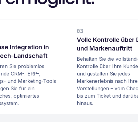
0
3
Volle Kontrolle über
se Integration in
und Markenauftritt
Tech-Landschaft
Behalten Sie die vollständ
eren Sie problemlos
Kontrolle über Ihre Kund
ende CRM-, ERP-,
und gestalten Sie jedes
s- und Marketing-Tools
Markenerlebnis nach Ihr
gen Sie für ein
Vorstellungen – vom Che
iches, optimiertes
bis zum Ticket und darüb
ssystem.
hinaus.