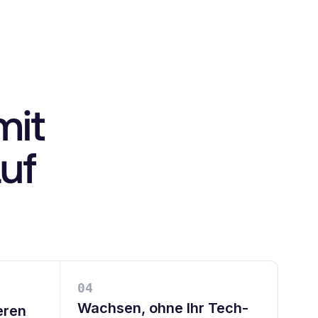
mit
auf
0
4
Wachsen, ohne Ihr Tech-
eren