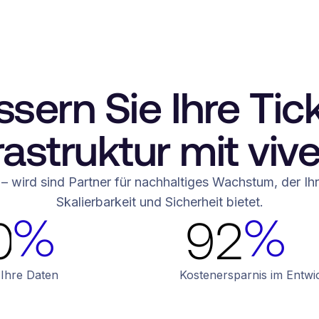
6
5
8
7
6
9
sern Sie Ihre Tic
8
7
0
rastruktur mit viv
9
6
6
9
8
1
r – wird sind Partner für nachhaltiges Wachstum, der Ih
0
7
7
Skalierbarkeit und Sicherheit bietet.
%
%
0
9
2
1
8
8
1
0
3
2
9
9
 Ihre Daten
Kostenersparnis im Entwi