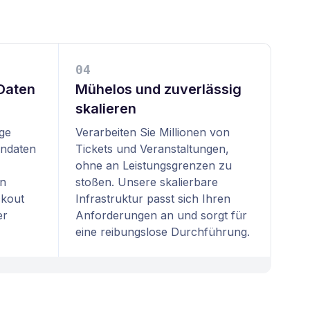
0
4
 Daten
Mühelos und zuverlässig
skalieren
ige
Verarbeiten Sie Millionen von
endaten
Tickets und Veranstaltungen,
ohne an Leistungsgrenzen zu
en
stoßen. Unsere skalierbare
ckout
Infrastruktur passt sich Ihren
er
Anforderungen an und sorgt für
eine reibungslose Durchführung.