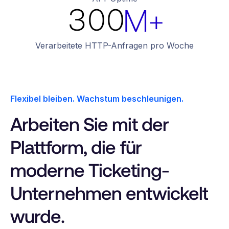
0
0
5
4
4
3
0
0
M+
2
5
1
1
6
5
5
4
1
1
3
6
Verarbeitete HTTP-Anfragen pro Woche
2
2
5
2
2
4
7
3
3
Flexibel bleiben. Wachstum beschleunigen.
6
3
3
Arbeiten Sie mit der
4
4
7
4
4
Plattform, die für
moderne Ticketing-
8
5
5
Unternehmen entwickelt
wurde.