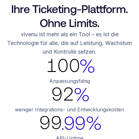
8
7
7
Ihre Ticketing-Plattform.
5
8
9
8
8
Ohne Limits.
6
9
vivenu ist mehr als ein Tool – es ist die
5
5
0
9
9
Technologie für alle, die auf Leistung, Wachstum
7
0
und Kontrolle setzen.
6
6
1
0
0
%
9
6
6
8
1
7
7
2
1
1
Anpassungsfähig
0
7
7
9
2
%
8
8
3
2
2
1
8
8
0
3
weniger Integrations- und Entwicklungskosten
9
9
.99%
4
3
3
2
9
9
1
4
API-Uptime