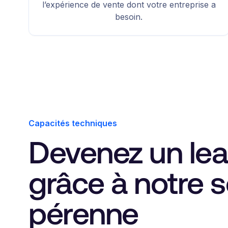
l’expérience de vente dont votre entreprise a
besoin.
Capacités techniques
Devenez un lea
grâce à notre so
pérenne