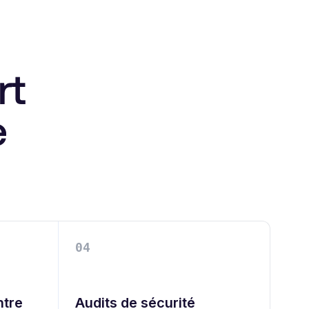
rt
e
0
4
ntre
Audits de sécurité