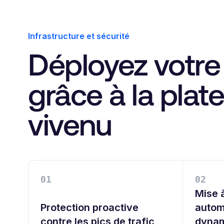
Infrastructure et sécurité
Déployez votre 
grâce à la plat
vivenu
0
1
0
2
Mise à
Protection proactive
autom
contre les pics de trafic
dyna