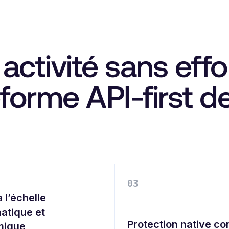
activité sans effo
eforme API-first d
0
3
 l’échelle
atique et
Protection native co
mique