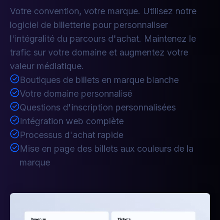
Votre convention, votre marque. Utilisez notre
logiciel de billetterie pour personnaliser
l'intégralité du parcours d'achat. Maintenez le
trafic sur votre domaine et augmentez votre
valeur médiatique.
Boutiques de billets en marque blanche
Votre domaine personnalisé
Questions d'inscription personnalisées
Intégration web complète
Processus d'achat rapide
Mise en page des billets aux couleurs de la
marque