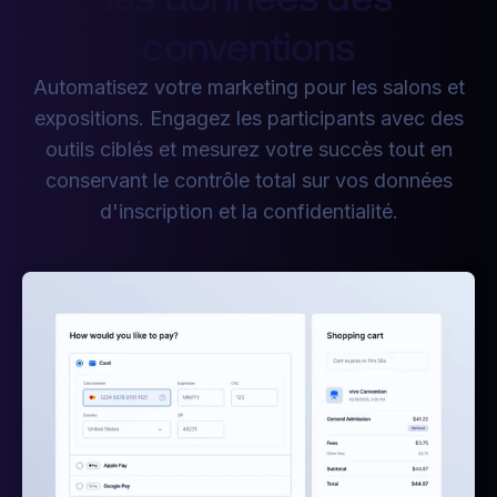
conventions
Automatisez votre marketing pour les salons et
expositions. Engagez les participants avec des
outils ciblés et mesurez votre succès tout en
conservant le contrôle total sur vos données
d'inscription et la confidentialité.