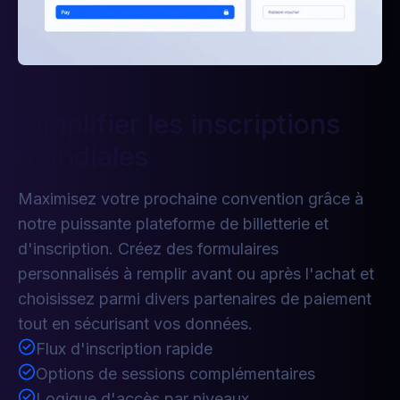
Simplifier les inscriptions
mondiales
Maximisez votre prochaine convention grâce à
notre puissante plateforme de billetterie et
d'inscription. Créez des formulaires
personnalisés à remplir avant ou après l'achat et
choisissez parmi divers partenaires de paiement
tout en sécurisant vos données.
Flux d'inscription rapide
Options de sessions complémentaires
Logique d'accès par niveaux