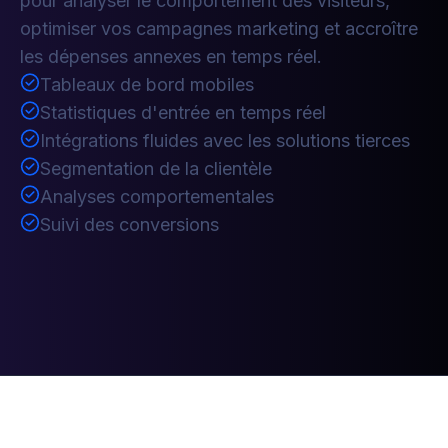
pour analyser le comportement des visiteurs,
optimiser vos campagnes marketing et accroître
les dépenses annexes en temps réel.
Tableaux de bord mobiles
Statistiques d'entrée en temps réel
Intégrations fluides avec les solutions tierces
Segmentation de la clientèle
Analyses comportementales
Suivi des conversions