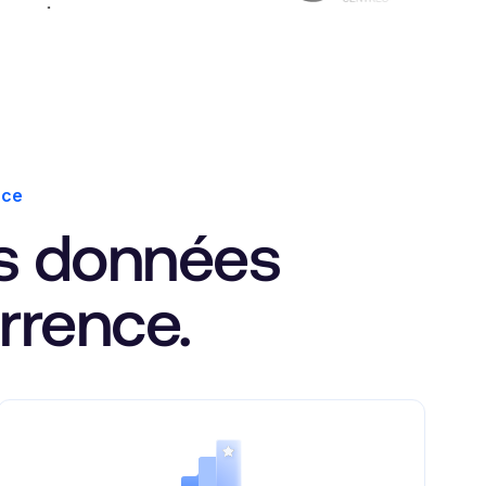
nce
os données
rrence.