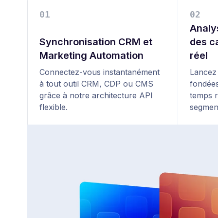
0
1
0
2
Analy
Synchronisation CRM et
des c
Marketing Automation
réel
Connectez-vous instantanément
Lancez 
à tout outil CRM, CDP ou CMS
fondées
grâce à notre architecture API
temps r
flexible.
segment