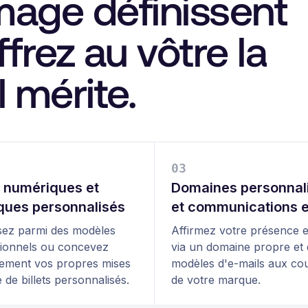
image définissent
frez au vôtre la
l mérite.
0
3
s numériques et
Domaines personnal
ques personnalisés
et communications e
sez parmi des modèles
Affirmez votre présence e
ionnels ou concevez
via un domaine propre et
lement vos propres mises
modèles d'e-mails aux co
 de billets personnalisés.
de votre marque.