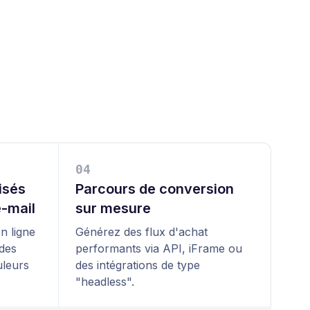
0
4
isés
Parcours de conversion
-mail
sur mesure
n ligne
Générez des flux d'achat
 des
performants via API, iFrame ou
uleurs
des intégrations de type
"headless".