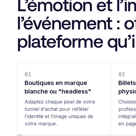
L’émotion et l’
l’événement : of
plateforme qu’i
0
1
0
2
Boutiques en marque
Billet
blanche ou "headless"
physi
Adaptez chaque pixel de votre
Choisis
tunnel d'achat pour refléter
profess
l'identité et l'image uniques de
intégra
votre marque.
en page